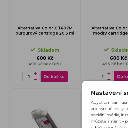
Alternativa Color X T407M
Alternativa Colo
purpurový cartridge 20,3 ml
modrý cartridge
Skladem
Sklad
600 Kč
600 Kč
496 Kč bez DPH
496 Kč bez 
Do košíku
Do k
Nastavení s
Abychom vám usnad
anonymně analyzov
sociální média, inz
můžete změnit v p
údajů
a
používání 