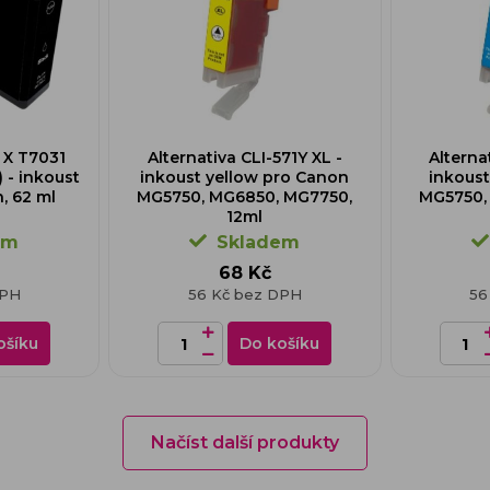
r X T7031
Alternativa CLI-571Y XL -
Alterna
 - inkoust
inkoust yellow pro Canon
inkous
, 62 ml
MG5750, MG6850, MG7750,
MG5750,
12ml
em
Skladem
68 Kč
DPH
56 Kč bez DPH
56
ošíku
Do košíku
Načíst další produkty