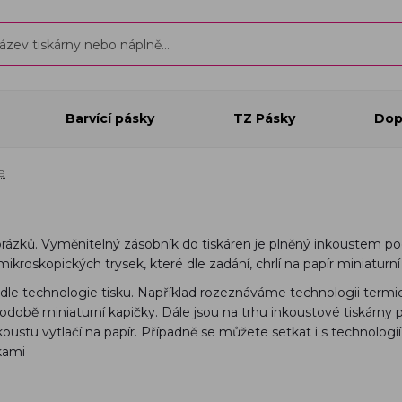
Barvící pásky
TZ Pásky
Dop
e
obrázků. Vyměnitelný zásobník do tiskáren je plněný inkoustem
kroskopických trysek, které dle zadání, chrlí na papír miniaturní
odle technologie tisku. Například rozeznáváme technologii termick
 podobě miniaturní kapičky. Dále jsou na trhu inkoustové tiskárny 
nkoustu vytlačí na papír. Případně se můžete setkat i s technolo
skami