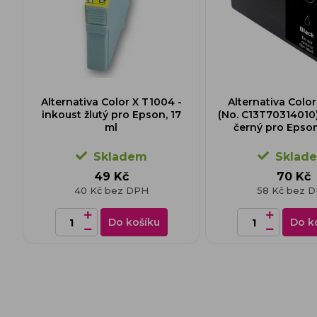
Alternativa Color X T1004 -
Alternativa Colo
inkoust žlutý pro Epson, 17
(No. C13T70314010)
ml
černý pro Epson
Skladem
Sklad
49 Kč
70 Kč
40 Kč bez DPH
58 Kč bez 
Do košíku
Do k