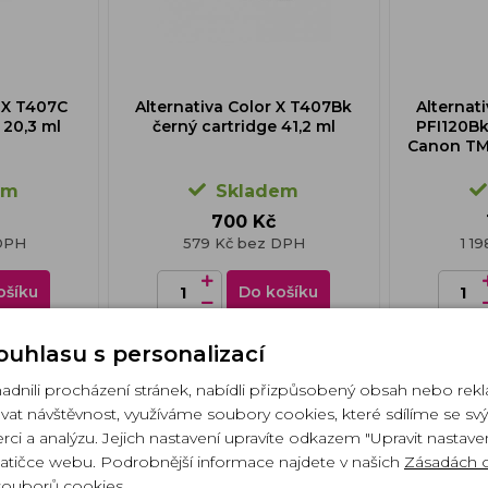
r X T407C
Alternativa Color X T407Bk
Alternat
 20,3 ml
černý cartridge 41,2 ml
PFI120Bk
Canon TM-
em
Skladem
700 Kč
DPH
579 Kč bez DPH
1 1
ošíku
Do košíku
ouhlasu s personalizací
nili procházení stránek, nabídli přizpůsobený obsah nebo rek
at návštěvnost, využíváme soubory cookies, které sdílíme se sv
erci a analýzu. Jejich nastavení upravíte odkazem "Upravit nastavení
atičce webu. Podrobnější informace najdete v našich
Zásadách 
souborů cookies
.