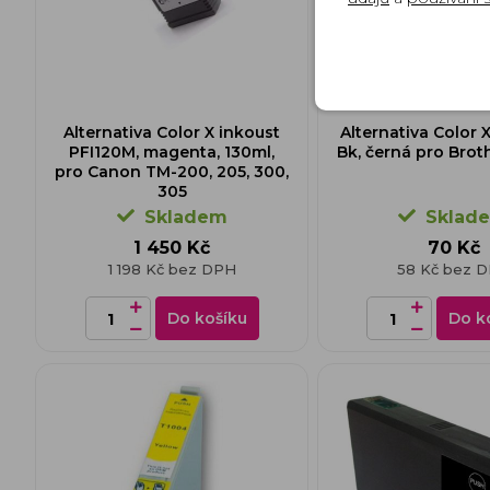
Alternativa Color X inkoust
Alternativa Color
PFI120M, magenta, 130ml,
Bk, černá pro Broth
pro Canon TM-200, 205, 300,
305
Skladem
Sklad
1 450 Kč
70 Kč
1 198 Kč bez DPH
58 Kč bez 
Do košíku
Do k