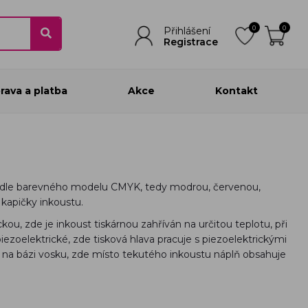
0
0
Přihlášení
Registrace
rava a platba
Akce
Kontakt
 podle barevného modelu CMYK, tedy modrou, červenou,
 kapičky inkoustu.
ou, zde je inkoust tiskárnou zahříván na určitou teplotu, při
piezoelektrické, zde tisková hlava pracuje s piezoelektrickými
gií na bázi vosku, zde místo tekutého inkoustu náplň obsahuje