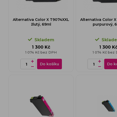
Alternativa Color X T9074XXL
Alternativa Color 
žlutý, 69ml
purpurový, 
Skladem
Sklad
1 300 Kč
1 300 K
1 074 Kč bez DPH
1 074 Kč bez
Do košíku
Do k