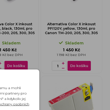
iva Color X inkoust
Alternativa Color X inkoust
, black, 130ml, pro
PFI120Y, yellow, 130ml, pro
200, 205, 300, 305
Canon TM-200, 205, 300, 305
Skladem
Skladem
1 450 Kč
1 450 Kč
98 Kč bez DPH
1 198 Kč bez DPH
Do košíku
Do košíku
lamu a mohli
ými partnery pro
" a kdykoliv jej
ochrany osobních