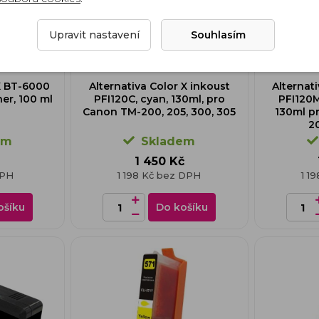
Upravit nastavení
Souhlasím
 X BT-6000
Alternativa Color X inkoust
Alternat
er, 100 ml
PFI120C, cyan, 130ml, pro
PFI120M
Canon TM-200, 205, 300, 305
130ml p
20
em
Skladem
1 450 Kč
DPH
1 198 Kč bez DPH
1 1
ošíku
Do košíku