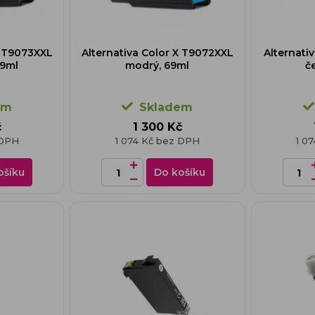
X T9073XXL
Alternativa Color X T9072XXL
Alternati
69ml
modrý, 69ml
č
em
Skladem
č
1 300 Kč
 DPH
1 074 Kč bez DPH
1 0
ošíku
Do košíku