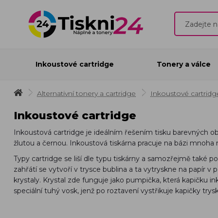
Inkoustové cartridge
Tonery a válce
Alternativní tonery a cartridge
Inkoustové cartridg
Inkoustové cartridge
Inkoustová cartridge je ideálním řešením tisku barevných 
žlutou a černou. Inkoustová tiskárna pracuje na bázi mnoha mi
Typy cartridge se liší dle typu tiskárny a samozřejmě také p
zahřátí se vytvoří v trysce bublina a ta vytryskne na papír v
krystaly. Krystal zde funguje jako pumpička, která kapičku i
speciální tuhý vosk, jenž po roztavení vystřikuje kapičky try