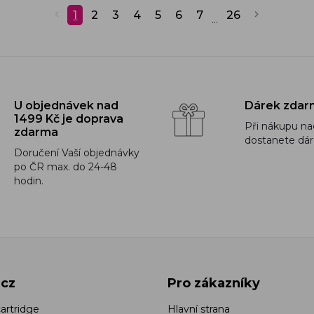
1
2
3
4
5
6
7
26
...
U objednávek nad
Dárek zdar
1499 Kč je doprava
Při nákupu na
zdarma
dostanete dá
Doručení Vaší objednávky
po ČR max. do 24-48
hodin.
.cz
Pro zákazníky
artridge
Hlavní strana