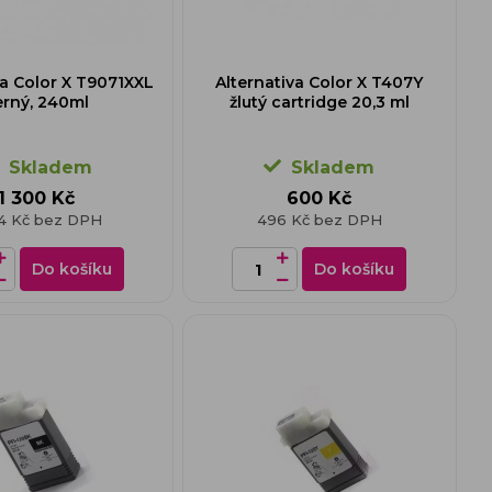
va Color X T9071XXL
Alternativa Color X T407Y
erný, 240ml
žlutý cartridge 20,3 ml
Skladem
Skladem
1 300 Kč
600 Kč
74 Kč bez DPH
496 Kč bez DPH
Do košíku
Do košíku