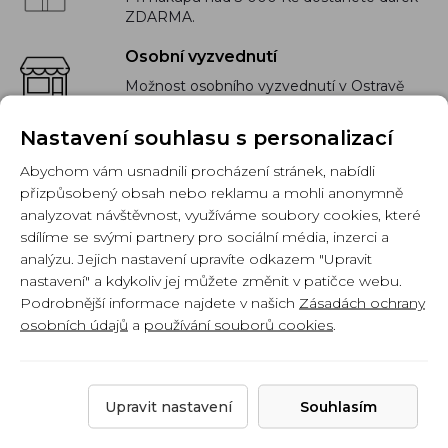
ZDARMA.
Osobní vyzvednutí
Možnost osobního vyzvednutí v Ostravě
Nastavení souhlasu s personalizací
Abychom vám usnadnili procházení stránek, nabídli
přizpůsobený obsah nebo reklamu a mohli anonymně
analyzovat návštěvnost, využíváme soubory cookies, které
sdílíme se svými partnery pro sociální média, inzerci a
analýzu. Jejich nastavení upravíte odkazem "Upravit
nastavení" a kdykoliv jej můžete změnit v patičce webu.
Podrobnější informace najdete v našich
Zásadách ochrany
osobních údajů
a
používání souborů cookies
.
Tiskni24.cz - Nejlevnější náplně, cartridge a tonery do
tiskáren prodáváme již více než 10 let.
Tiskni24.cz
Upravit nastavení
Souhlasím
Inkoustové cartridge