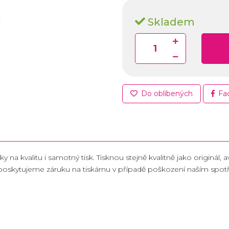
Skladem
Do oblíbených
Fa
y na kvalitu i samotný tisk. Tisknou stejně kvalitně jako originál,
 poskytujeme záruku na tiskárnu v případě poškození naším spo