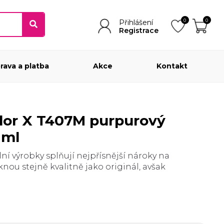
0
0
Přihlášení
Registrace
rava a platba
Akce
Kontakt
 ml
í výrobky splňují nejpřísnější nároky na
sknou stejně kvalitně jako originál, avšak