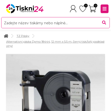
0
0
TZ Pásky
Alternativní páska Dymo 18444, 12 mm x 5,5 m, černý tisk/bílý podklad
vinyl