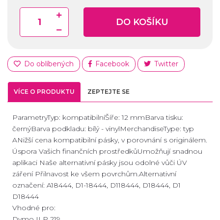
DO KOŠÍKU
Do oblíbených
Facebook
Twitter
VÍCE O PRODUKTU
ZEPTEJTE SE
ParametryTyp: kompatibilníŠíře: 12 mmBarva tisku:
černýBarva podkladu: bílý - vinylMerchandiseType: typ
ANižší cena kompatibilní pásky, v porovnání s originálem.
Úspora Vašich finančních prostředkůUmožňují snadnou
aplikaci Naše alternativní pásky jsou odolné vůči ÚV
záření Přilnavost ke všem povrchům.Alternativní
označení: A18444, D1-18444, D118444, D18444, D1
D18444
Vhodné pro:
Dymo ILP 219