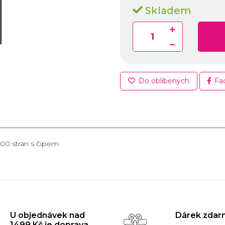
Skladem
Do oblíbených
Fa
200 stran s čipem
U objednávek nad
Dárek zdar
1499 Kč je doprava