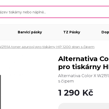
Barvící pásky
TZ Pásky
Dop
 W2191A toner azurový pro tiskárny HP 1200 stran s čipem
Alternativa Color X W2191A toner azurový
pro tiskárny H
Alternativa Color X W2191
s čipem
1 290 Kč