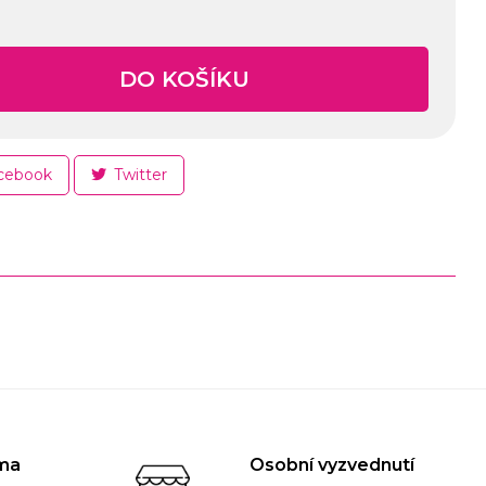
DO KOŠÍKU
cebook
Twitter
ma
Osobní vyzvednutí