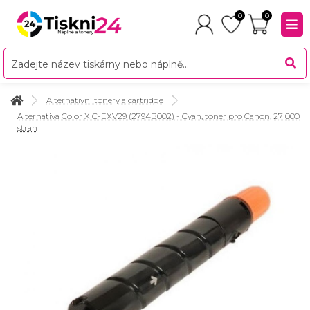
0
0
Alternativní tonery a cartridge
Alternativa Color X C-EXV29 (2794B002) - Cyan, toner pro Canon, 27 000
stran