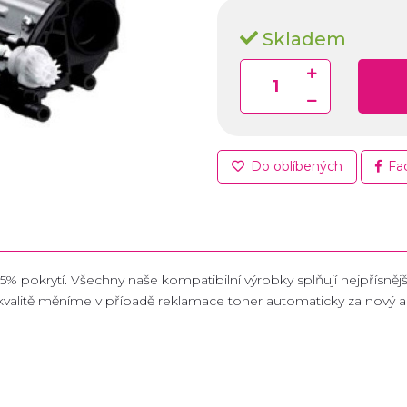
Skladem
Do oblíbených
Fa
5% pokrytí. Všechny naše kompatibilní výrobky splňují nejpřísnější
ké kvalitě měníme v případě reklamace toner automaticky za nový