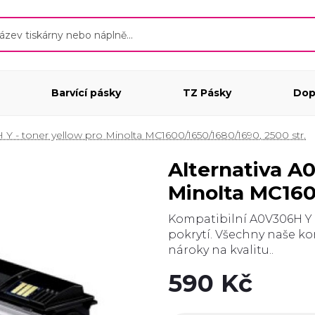
Barvící pásky
TZ Pásky
Dop
 Y - toner yellow pro Minolta MC1600/1650/1680/1690, 2500 str.
Alternativa A0V306H Y - toner yellow pro
Minolta MC160
Kompatibilní A0V306H Y - t
pokrytí. Všechny naše ko
nároky na kvalitu..
590 Kč