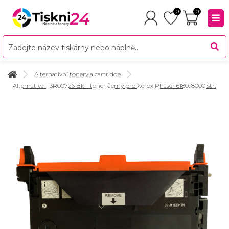
0
0
Alternativní tonery a cartridge
Alternativa 113R00726 Bk - toner černý pro Xerox Phaser 6180, 8000 str.