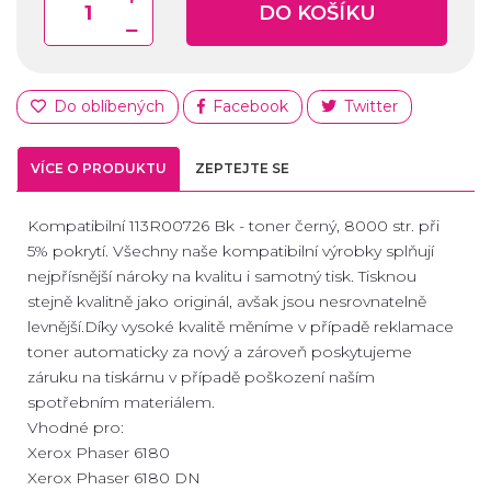
DO KOŠÍKU
Do oblíbených
Facebook
Twitter
VÍCE O PRODUKTU
ZEPTEJTE SE
Kompatibilní 113R00726 Bk - toner černý, 8000 str. při
5% pokrytí. Všechny naše kompatibilní výrobky splňují
nejpřísnější nároky na kvalitu i samotný tisk. Tisknou
stejně kvalitně jako originál, avšak jsou nesrovnatelně
levnější.Díky vysoké kvalitě měníme v případě reklamace
toner automaticky za nový a zároveň poskytujeme
záruku na tiskárnu v případě poškození naším
spotřebním materiálem.
Vhodné pro:
Xerox Phaser 6180
Xerox Phaser 6180 DN