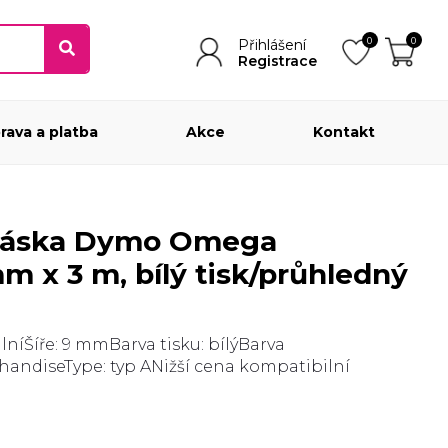
0
0
Přihlášení
Registrace
rava a platba
Akce
Kontakt
m x 3 m, bílý tisk/průhledný
níŠíře: 9 mmBarva tisku: bílýBarva
andiseType: typ ANižší cena kompatibilní