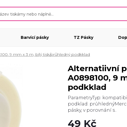
Barvící pásky
TZ Pásky
Dop
00, 9 mm x 3 m, bílý tisk/průhledný podkklad
Alternatiivní páska Dymo Omega
A0898100, 9 m
podkklad
ParametryTyp: kompatibil
podklad: průhlednýMerch
pásky, v porovnání s..
49 Kč