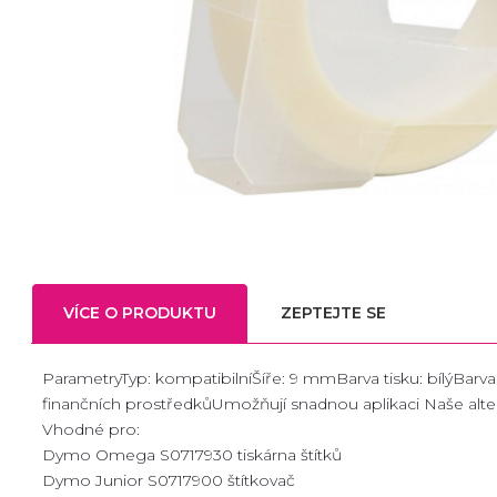
VÍCE O PRODUKTU
ZEPTEJTE SE
ParametryTyp: kompatibilníŠíře: 9 mmBarva tisku: bílýBarv
finančních prostředkůUmožňují snadnou aplikaci Naše alte
Vhodné pro:
Dymo Omega S0717930 tiskárna štítků
Dymo Junior S0717900 štítkovač