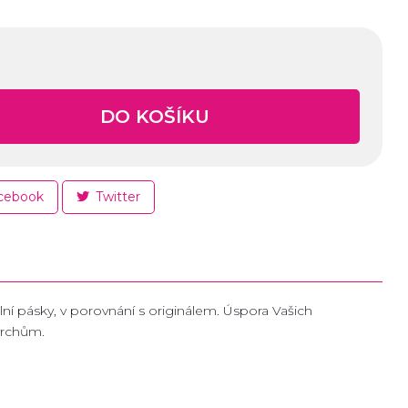
DO KOŠÍKU
cebook
Twitter
ní pásky, v porovnání s originálem. Úspora Vašich
vrchům.