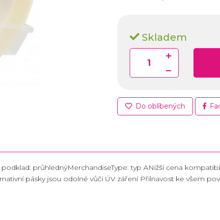
Skladem
Do oblíbených
Fa
a podklad: průhlednýMerchandiseType: typ ANižší cena kompatibil
rnativní pásky jsou odolné vůči ÚV záření Přilnavost ke všem po