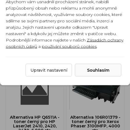
Abychom vám usnadnili procházení stránek, nabídli
Alternativa CF210A -
Alternativa TN-2010/410
přizpůsobený obsah nebo reklamu a mohli anonymně
131A - toner černý pro
- toner černý pro
HP LaserJetPro200
Brother HL2130,
analyzovat návštěvnost, využíváme soubory cookies, které
M276n,M276nw, 1600
DCP7055, 1000 str.
sdílíme se svými partnery pro sociální média, inzerci a
str.
analýzu. Jejich nastavení upravíte odkazem "Upravit
Skladem
Skladem
nastavení" a kdykoliv jej můžete změnit v patičce webu.
390 Kč
290 Kč
Podrobnější informace najdete v našich
Zásadách ochrany
322 Kč bez DPH
240 Kč bez DPH
osobních údajů
a
používání souborů cookies
.
Do košíku
Do košíku
Upravit nastavení
Souhlasím
Alternativa HP Q6511A -
Alternativa 106R01379 -
toner černý pro HP
toner černý pro Xerox
LaserJet 2410, 2420,
Phaser 3100MFP, 4000