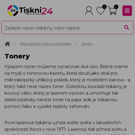
0
0
Alternativní tonery a cartridge
Tonery
Tonery
Výrazem toner můžeme označovat dvě věci. Běžně máme
na mysli o tonerovou kazetu, která slouží jako obal pro
mikroskopický uhlíkový prášek, který je nositelem barviva - a
který také nese název toner. Důležitou součástí tiskárny je
kovový válec, který je laserem osvícen a umožňuje tak
elektrostaticky nanést toner na papír, kde je tiskárnou
pomocí tlaku a vysoké teploty zafixován.
První laserová tiskárna uzřela světlo světa v laboratořích
společnosti Xerox v roce 1971. Laserový tisk přinesl světu a