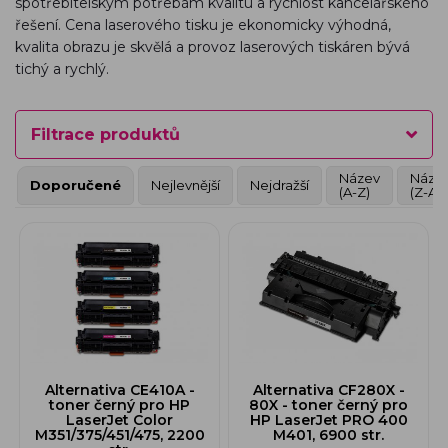
spotřebitelským potřebám kvalitu a rychlost kancelářského
řešení. Cena laserového tisku je ekonomicky výhodná,
kvalita obrazu je skvělá a provoz laserových tiskáren bývá
tichý a rychlý.
Filtrace produktů
Název
Náze
Doporučené
Nejlevnější
Nejdražší
(A-Z)
(Z-A)
Alternativa CE410A -
Alternativa CF280X -
toner černý pro HP
80X - toner černý pro
LaserJet Color
HP LaserJet PRO 400
M351/375/451/475, 2200
M401, 6900 str.