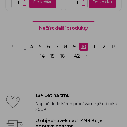
Do košíku
Do košíku
Načíst další produkty
1
4
5
6
7
8
9
10
11
12
13
...
14
15
16
42
...
13+ Let na trhu
Náplně do tiskáren prodáváme již od roku
2009.
U objednávek nad 1499 Kč je
doprava zdarma