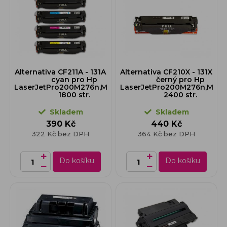
Alternativa CF211A - 131A - toner
Alternativa CF210X - 131X - t
cyan pro Hp
černý pro Hp
LaserJetPro200M276n,M276nw,
LaserJetPro200M276n,M276
1800 str.
2400 str.
Skladem
Skladem
390 Kč
440 Kč
322 Kč bez DPH
364 Kč bez DPH
Do košíku
Do košíku